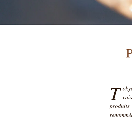
T
oky
vai
produits
renommée