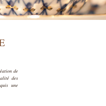
E
éation de
alité des
cquis une